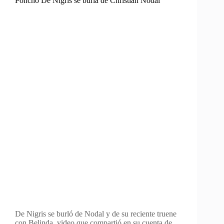
Poncho De Nigris se burla de Christian Nodal
De Nigris se burló de Nodal y de su reciente truene
con Belinda, video que compartió en su cuenta de