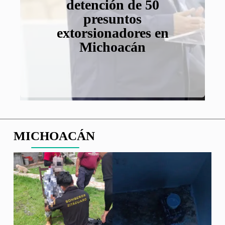
lactancia materna
presunto líder del
detención de 50
aguacate de
Michoacán
Michoacán por alerta
Cártel de Los Reyes
presuntos
extorsionadores en
de seguridad
Michoacán
MICHOACÁN