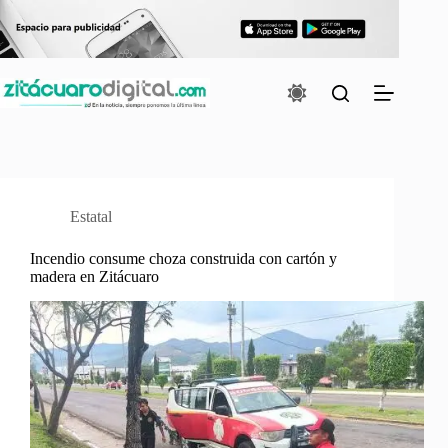
Saltar
al
contenido
Estatal
Incendio consume choza construida con cartón y
madera en Zitácuaro