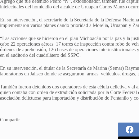
Agregó que fue detenido Pedro “N”, extorsionador, también fue captura
intelectuales del homicidio del alcalde de Uruapan Carlos Manzo ocurrid
En su intervención, el secretario de la Secretaría de la Defensa Nacion
implementaron varios planes dando prioridad a Morelia, Uruapan y Za
“Las acciones que se hicieron en el plan Michoacán por la paz y la justic
cabo 22 operaciones aéreas, 17 torres de inspección contra robo de veh
órdenes de aprehensión, 126 bases de operaciones interinstitucionales y
en el auditorio del cuadrilátero del SSPC.
En su intervención, el titular de la Secretaría de Marina (Semar) Ray
laboratorios en Jalisco donde se aseguraron, armas, vehículos, drogas, 
También fueron detenidos dos operadores de esta célula delictiva y al 
quien contaba con orden de extradición solicitada por la Corte Federal de
asociación delictuosa para importación y distribución de Fentanilo y co
Compartir