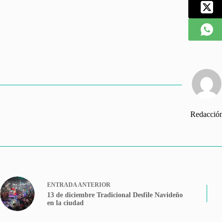
Redacció
ENTRADA
ANTERIOR
13 de diciembre Tradicional Desfile Navideño
en la ciudad