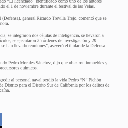
do “El licenciado” identificado como uno de los autores
o el 1 de noviembre durante el festival de las Velas.
al (Defensa), general Ricardo Trevilla Trejo, comentó que se
mora.
ia, se integraron dos células de inteligencia, se llevaron a
ículos, se ejecutaron 25 órdenes de investigación y 29
 se han llevado reuniones”, aseveró el titular de la Defensa
mundo Pedro Morales Sánchez, dijo que ubicaron inmuebles y
precursores químicos.
agredir al personal naval perdió la vida Pedro “N” Pichón
 Distrito para el Distrito Sur de California por los delitos de
caína.