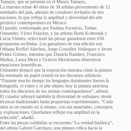
Tamayo, que se presenta en el Museo Tamayo.
La muestra reúne 40 obras de 38 artistas provenientes de 12
entidades del país, además de creadores invitados de tres
naciones, lo que refleja la amplitud y diversidad del arte
pictórico contemporáneo en México.
El jurado, conformado por Paulina Ascencio, Tobias
Ostrander, Víctor Palacios, y las artistas Berta Kolteniuk y
Lucía Vidales, seleccionó las piezas ganadoras entre 650
propuestas recibidas. Los ganadores de esta edición son
Othiana Roffiel Sánchez, Jorge González Velázquez y Javier
Peláez Gómez, mientras que Daniela Ramírez, Francisco
Muñoz, Laura Meza y Octavio Moctezuma obtuvieron
menciones honoríficas.
Ostrander destacó que la exposición muestra cómo la pintura
ha retomado un papel central en los discursos artísticos:
“Durante mucho tiempo los lenguajes dominantes fueron la
fotografía, el video y el arte objeto; hoy la pintura atraviesa
todos los discursos de los artistas contemporáneos”, afirmó.
El curador subrayó también la diversidad de enfoques: desde
técnicas tradicionales hasta propuestas experimentales. “Cada
obra es un mundo en sí mismo, con sus materiales, conceptos
y exploraciones. Queríamos reflejar esa amplitud en la
selección”, añadió.
Entre las piezas exhibidas se encuentra “La verdad histórica”,
del artista Gabriel Garcilazo, una pintura crítica hacia la