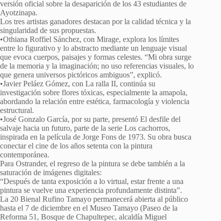
versión oficial sobre la desaparición de los 43 estudiantes de
Ayotzinapa.
Los tres artistas ganadores destacan por la calidad técnica y la
singularidad de sus propuestas.
•Othiana Roffiel Sánchez, con Mirage, explora los límites
entre lo figurativo y lo abstracto mediante un lenguaje visual
que evoca cuerpos, paisajes y formas celestes. “Mi obra surge
de la memoria y la imaginación; no uso referencias visuales, lo
que genera universos pictóricos ambiguos”, explicó.
•Javier Peláez Gómez, con La ralla II, continúa su
investigación sobre flores tóxicas, especialmente la amapola,
abordando la relación entre estética, farmacología y violencia
estructural.
•José Gonzalo García, por su parte, presentó El desfile del
salvaje hacia un futuro, parte de la serie Los cachorros,
inspirada en la película de Jorge Fons de 1973. Su obra busca
conectar el cine de los años setenta con la pintura
contemporánea.
Para Ostrander, el regreso de la pintura se debe también a la
saturación de imágenes digitales:
“Después de tanta exposición a lo virtual, estar frente a una
pintura se vuelve una experiencia profundamente distinta”.
La 20 Bienal Rufino Tamayo permanecerá abierta al público
hasta el 7 de diciembre en el Museo Tamayo (Paseo de la
Reforma 51, Bosque de Chapultepec, alcaldía Miguel