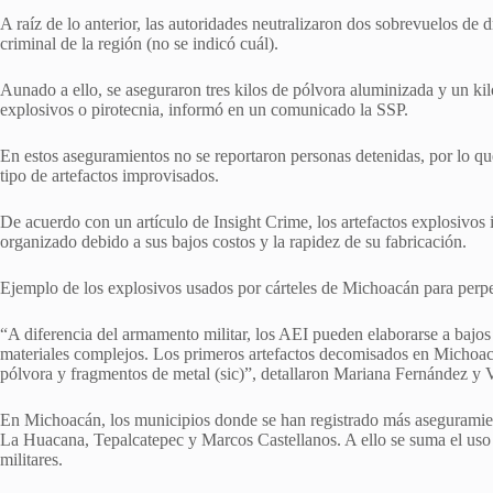
A raíz de lo anterior, las autoridades neutralizaron dos sobrevuelos de
criminal de la región (no se indicó cuál).
Aunado a ello, se aseguraron tres kilos de pólvora aluminizada y un kil
explosivos o pirotecnia, informó en un comunicado la SSP.
En estos aseguramientos no se reportaron personas detenidas, por lo que
tipo de artefactos improvisados.
De acuerdo con un artículo de Insight Crime, los artefactos explosiv
organizado debido a sus bajos costos y la rapidez de su fabricación.
Ejemplo de los explosivos usados por cárteles de Michoacán para perp
“A diferencia del armamento militar, los AEI pueden elaborarse a bajos
materiales complejos. Los primeros artefactos decomisados en Michoacá
pólvora y fragmentos de metal (sic)”, detallaron Mariana Fernández y V
En Michoacán, los municipios donde se han registrado más aseguramien
La Huacana, Tepalcatepec y Marcos Castellanos. A ello se suma el uso de
militares.