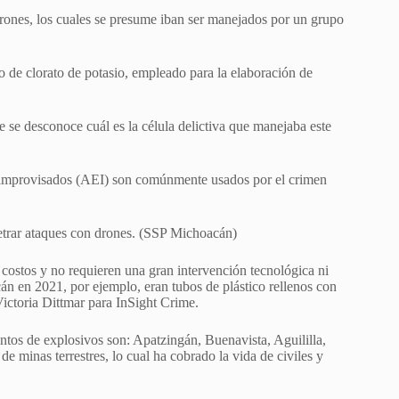
 drones, los cuales se presume iban ser manejados por un grupo
o de clorato de potasio, empleado para la elaboración de
 se desconoce cuál es la célula delictiva que manejaba este
os improvisados (AEI) son comúnmente usados por el crimen
etrar ataques con drones. (SSP Michoacán)
 costos y no requieren una gran intervención tecnológica ni
n en 2021, por ejemplo, eran tubos de plástico rellenos con
ictoria Dittmar para InSight Crime.
tos de explosivos son: Apatzingán, Buenavista, Aguililla,
 minas terrestres, lo cual ha cobrado la vida de civiles y