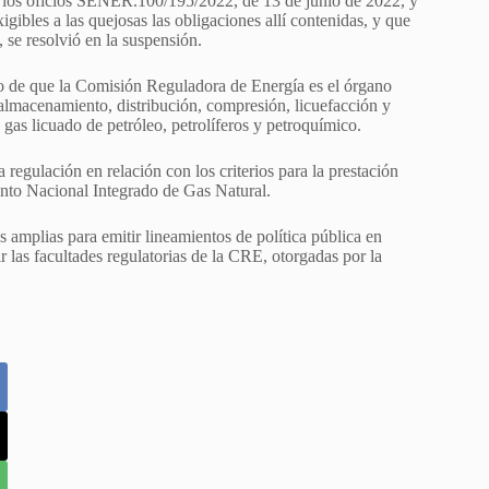
 en los oficios SENER.100/195/2022, de 13 de junio de 2022, y
es a las quejosas las obligaciones allí contenidas, y que
 se resolvió en la suspensión.
ido de que la Comisión Reguladora de Energía es el órgano
, almacenamiento, distribución, compresión, licuefacción y
 gas licuado de petróleo, petrolíferos y petroquímico.
a regulación en relación con los criterios para la prestación
ento Nacional Integrado de Gas Natural.
 amplias para emitir lineamientos de política pública en
r las facultades regulatorias de la CRE, otorgadas por la