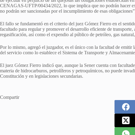
de ejecutar en perjuicio de las quejosas las obligaciones establecidas
CENAGAS-UFTP/00434/2022, lo que implica que no podrán hacer exigibl
no podrán ser sancionadas por el incumplimiento de esas obligaciones”,
El fallo se fundamentó en el criterio del juez Gómez Fierro en el sent
facultado para regular y promover el desarrollo eficiente de transporte
regasificación, así como el expendio al público de petróleo, gas natural,
Por lo mismo, agregó el juzgador, es el único con la facultad de emitir l
del servicio como lo establece el Sistema de Transporte y Almacenami
El juez Gómez Fierro indicó que, aunque la Sener cuenta con facultades
materia de hidrocarburos, petrolíferos y petroquímicos, no puede invadi
Constitución y en legislaciones secundarias.
Compartir